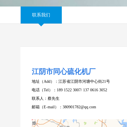
联系我们
江阴市同心硫化机厂
地址（Add）：江苏省江阴市河塘中心街21号
电话（Tel）：
189 1522 3007
/
137 0616 3052
联系人：蔡先生
邮箱（E-mail）：380901782@qq.com