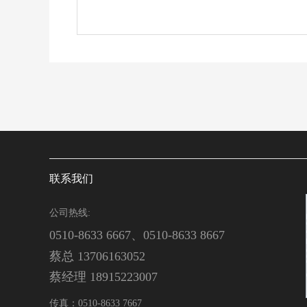
联系我们
公司热线:
0510-8633 6667、0510-8633 8667
蔡总 13706163052
蔡经理 18915223007
传真：0510-8633 7667