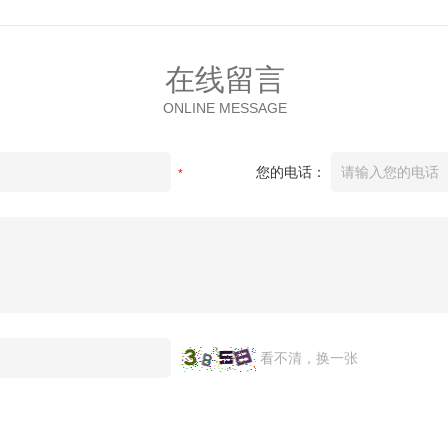
在线留言
ONLINE MESSAGE
您的电话：
*
看不清，换一张